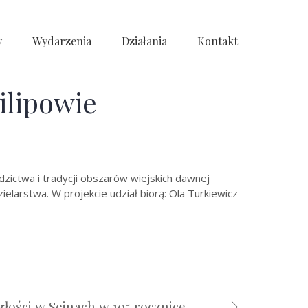
y
Wydarzenia
Działania
Kontakt
ilipowie
dzictwa i tradycji obszarów wiejskich dawnej
ielarstwa. W projekcie udział biorą: Ola Turkiewicz
Koncert Niepodległości w Sejnach w 105 rocznicę Powstania Sejneńskiego