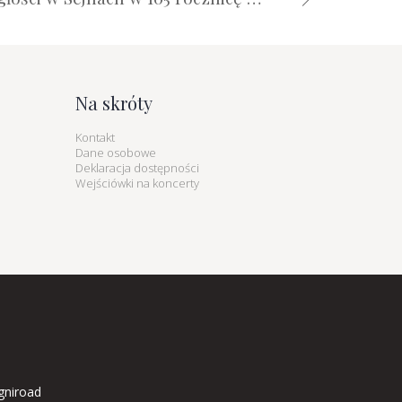
Na skróty
Kontakt
Dane osobowe
Deklaracja dostępności
Wejściówki na koncerty
gniroad