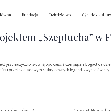
główna
Fundacja
Dziedzictwo
Ośrodek kultur
rojektem „Szeptucha” w F
ojekt jest muzyczno-słowną opowieścią czerpiąca z bogactwa dzie
eśni i przekazie ludowym relikty dawnych legend, zwyczajów czy z
 fundacji (sery)