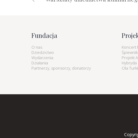
Fundacja
Proje
O nas
Koncert 
Dziedzictwo
Śpiewnik
Wydarzenia
Projekt 
Działania
Hybryda K
Partnerzy, sponsorzy, donatorzy
Ola Turk
Copyri