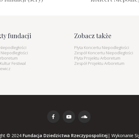
kty fundacji
Zobacz także
Niepodległości
Płyta Koncertu Niepodległości
 Niepodległości
Zespół Koncertu Niepodległości
Arboretum
Płyta Projektu Arboretum
ultur Festiwal
Zespół Projektu Arboretum
iewicz
ght © 2024
Fundacja Dziedzictwa Rzeczypospolitej
|
Wykonanie
Si