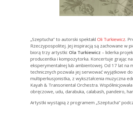
„Szeptucha” to autorski spektakl
Oli Turkiewicz
. P
Rzeczypospolitej. Jej inspiracją są zachowane w p
biorą trzy artystki:
Ola Turkiewicz
– liderka projek
producentka i kompozytorka. Koncertuje grając n
eksperymentalnej lub ambientowej. Od 17 lat na m
technicznych pozwala jej serwować wyjątkowe doz
multiperkusjonistka, z wykształcenia muzyczna ed
Kayah & Transoriental Orchestra. Współinicjował
obręczowe, udu, darabuka, calabash, pandeiro, hand
Artystki wystąpią z programem „Szeptucha” podcza