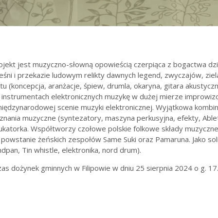
rojekt jest muzyczno-słowną opowieścią czerpiąca z bogactwa dzi
ieśni i przekazie ludowym relikty dawnych legend, zwyczajów, zie
tu (koncepcja, aranżacje, śpiew, drumla, okaryna, gitara akustyczn
a instrumentach elektronicznych muzykę w dużej mierze improwi
iędzynarodowej scenie muzyki elektronicznej. Wyjątkowa kombina
nania muzyczne (syntezatory, maszyna perkusyjna, efekty, Ablet
ukatorka. Współtworzy czołowe polskie folkowe składy muzyczne:
a powstanie żeńskich zespołów Same Suki oraz Pamaruna. Jako s
pan, Tin whistle, elektronika, nord drum).
s dożynek gminnych w Filipowie w dniu 25 sierpnia 2024 o g. 17