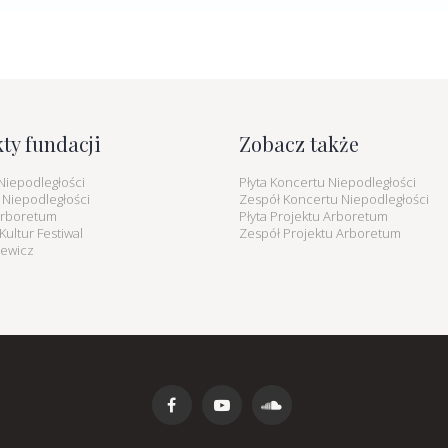
kty fundacji
Zobacz także
Niepodległości
Płyta Koncertu Niepodległości
 Niepodległości
Zespół Koncertu Niepodległości
Arboretum
Płyta Projektu Arboretum
ultur Festiwal
Zespół Projektu Arboretum
iewicz