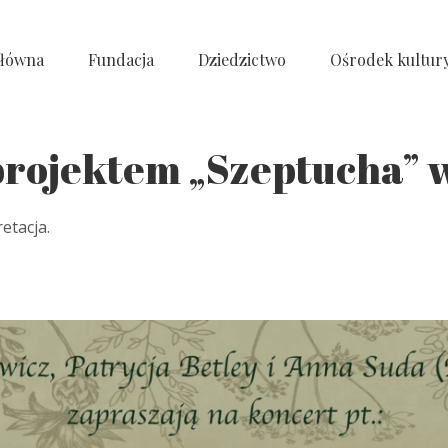
główna
Fundacja
Dziedzictwo
Ośrodek kultur
projektem „Szeptucha” w
etacja.