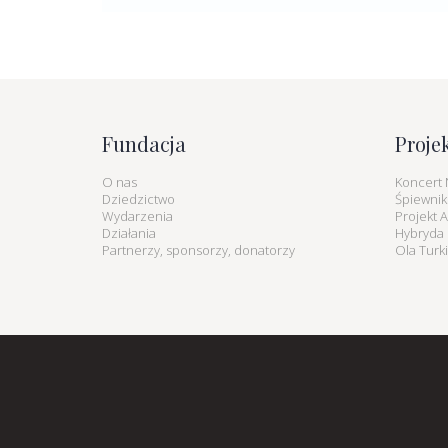
Fundacja
Proje
O nas
Koncert 
Dziedzictwo
Śpiewnik
Wydarzenia
Projekt 
Działania
Hybryda K
Partnerzy, sponsorzy, donatorzy
Ola Turk