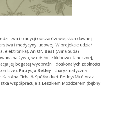
edzictwa i tradycji obszarów wiejskich dawnej
larstwa i medycyny ludowej. W projekcie udział
a, elektronika).
An ON Bast
(Anna Suda) –
zowaną na żywo, w odsłonie klubowo-tanecznej,
cja jej bogatej wyobraźni i doskonałych zdolności
on Live).
Patrycja Betley
– charyzmatyczna
 Karolina Cicha & Spółka duet Betley/Miró oraz
olistka współpracuje z Leszkiem Możdżerem (bębny
.