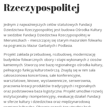
Rzeczypospolitej
Jednym z najważniejszych celów statutowych Fundacji
Dziedzictwa Rzeczypospolitej jest budowa Ośrodka Kultury
w siedzibie Fundacji Dziedzictwa Rzeczypospolitej w
Mieruniszkach – mieszczącej się starym mazurskim folwarku
na pograniczu Mazur Garbatych i Podlasia.
Projekt zakłada przebudowę, rozbudowę, modernizację
budynków folwarcznych: obory i stajni wykonanych z ciosów
kamiennych. Stworzą one bazę regionalnego ośrodka kultury,
pełniącego funkcją kulturotwórczą. Znajdą się w nim sala
całosezonowa koncertowa, sale konferencyjne,
warsztatowe, kinowe, wystawiennicze, serwerownia,
pracownia kreacji produktów tradycyjnych i regionalnych
oraz podstawowa baza logistyczna. Projekt umożliwi rozwój
instytucjonalny i kompetencyjny, ewaluację działań Fundacji
w sferze kultury i dziedzictwa oraz międzynarodową
wymianę kulturalną. Obecnie rozwój ten utrudnia brak