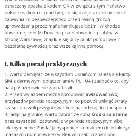
oznaczany opaską z kodem QR w związku z tym Państwo
polskie ma kontrolę nad tym, co się dzieje z uciekinierami i
zapewnia im bezpieczeństwo przed realną groźbą
uprowadzenia przez mafie handlujące ludźmi. W drodze
powrotnej koło McDonalda przed obwodnicą Lublina w
stronę Warszawy, znajduje się duży punkt pomocowy z
bezpłatną żywnością oraz wszelką inną pomocą.
I. Kilka porad praktycznych
1. Warto pamiętać, że wszystkim Ukraińcom należą się
karty
SIM
z darmowymi połączeniami w PL i UA i zadbać o to, aby
nasi pasażerowie się zaopatrzyli.
2. Przed wyjazdem można spróbować
awizować swój
przyjazd
w punkcie recepcyjnym, co pozwoli uniknąć straty
czasu i pozwoli przygotować kolejną rodzinę do transportu.
3. Jadąc na granicę, warto zabrać ze sobą
środki sanitarne
oraz czystości
i zastawić je w punkcie recepcyjnym albo
lokalnym hubie. Fundacja dysponuje kontaktem do lokalnego
magazynu pomocowego w Rejowcu Fabrycznym pod