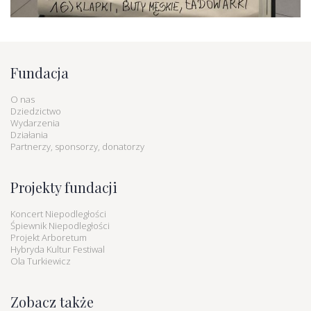
Fundacja
O nas
Dziedzictwo
Wydarzenia
Działania
Partnerzy, sponsorzy, donatorzy
Projekty fundacji
Koncert Niepodległości
Śpiewnik Niepodległości
Projekt Arboretum
Hybryda Kultur Festiwal
Ola Turkiewicz
Zobacz także