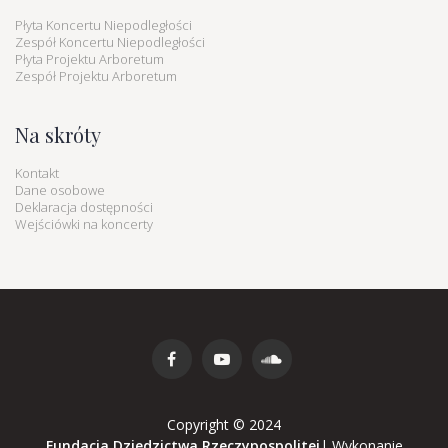
Płyta Koncertu Niepodległości
Zespół Koncertu Niepodległości
Płyta Projektu Arboretum
Zespół Projektu Arboretum
Na skróty
Kontakt
Dane osobowe
Deklaracja dostępności
Wejściówki na koncerty
Copyright © 2024
Fundacja Dziedzictwa Rzeczypospolitej
|
Wykonanie