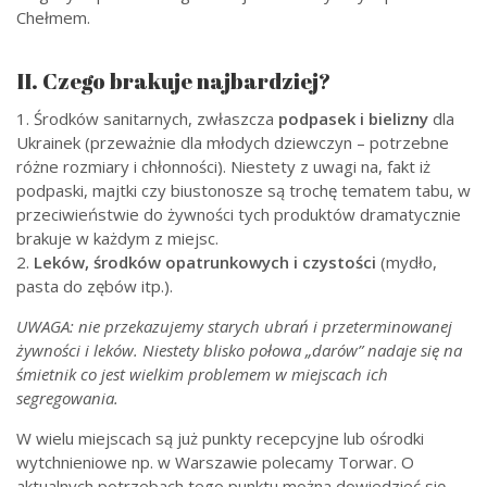
Chełmem.
II. Czego brakuje najbardziej?
1. Środków sanitarnych, zwłaszcza
podpasek i bielizny
dla
Ukrainek (przeważnie dla młodych dziewczyn – potrzebne
różne rozmiary i chłonności). Niestety z uwagi na, fakt iż
podpaski, majtki czy biustonosze są trochę tematem tabu, w
przeciwieństwie do żywności tych produktów dramatycznie
brakuje w każdym z miejsc.
2.
Leków, środków opatrunkowych i czystości
(mydło,
pasta do zębów itp.).
UWAGA: nie przekazujemy starych ubrań i przeterminowanej
żywności i leków. Niestety blisko połowa „darów” nadaje się na
śmietnik co jest wielkim problemem w miejscach ich
segregowania.
W wielu miejscach są już punkty recepcyjne lub ośrodki
wytchnieniowe np. w Warszawie polecamy Torwar. O
aktualnych potrzebach tego punktu można dowiedzieć się