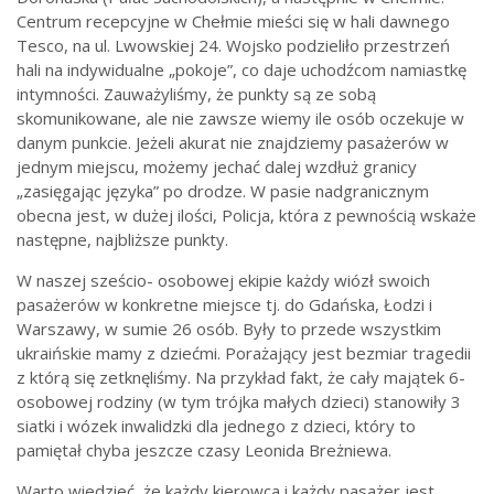
Centrum recepcyjne w Chełmie mieści się w hali dawnego
Tesco, na ul. Lwowskiej 24. Wojsko podzieliło przestrzeń
hali na indywidualne „pokoje”, co daje uchodźcom namiastkę
intymności. Zauważyliśmy, że punkty są ze sobą
skomunikowane, ale nie zawsze wiemy ile osób oczekuje w
danym punkcie. Jeżeli akurat nie znajdziemy pasażerów w
jednym miejscu, możemy jechać dalej wzdłuż granicy
„zasięgając języka” po drodze. W pasie nadgranicznym
obecna jest, w dużej ilości, Policja, która z pewnością wskaże
następne, najbliższe punkty.
W naszej sześcio- osobowej ekipie każdy wiózł swoich
pasażerów w konkretne miejsce tj. do Gdańska, Łodzi i
Warszawy, w sumie 26 osób. Były to przede wszystkim
ukraińskie mamy z dziećmi. Porażający jest bezmiar tragedii
z którą się zetknęliśmy. Na przykład fakt, że cały majątek 6-
osobowej rodziny (w tym trójka małych dzieci) stanowiły 3
siatki i wózek inwalidzki dla jednego z dzieci, który to
pamiętał chyba jeszcze czasy Leonida Breżniewa.
Warto wiedzieć, że każdy kierowca i każdy pasażer jest