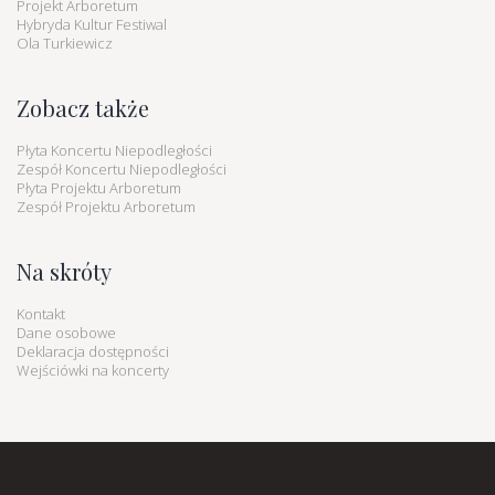
Projekt Arboretum
Hybryda Kultur Festiwal
Ola Turkiewicz
Zobacz także
Płyta Koncertu Niepodległości
Zespół Koncertu Niepodległości
Płyta Projektu Arboretum
Zespół Projektu Arboretum
Na skróty
Kontakt
Dane osobowe
Deklaracja dostępności
Wejściówki na koncerty