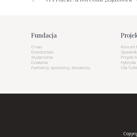
Fundacja
Proje
O nas
Koncert 
Dziedzictwo
Śpiewnik
Wydarzenia
Projekt 
Działania
Hybryda K
Partnerzy, sponsorzy, donatorzy
Ola Turk
Copyri