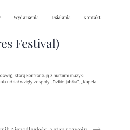
y
Wydarzenia
Działania
Kontakt
es Festival)
udową), którą konfrontują z nurtami muzyki
u udział wzięły zespoły „Dzikie Jabłka”, „Kapela
nik Niepodległości 2 etap rozwoju