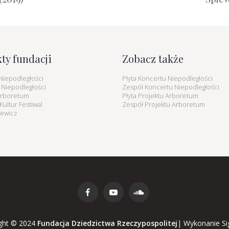
kty fundacji
Zobacz także
Niepodległości
Płyta Koncertu Niepodległości
 Niepodległości
Zespół Koncertu Niepodległości
Arboretum
Płyta Projektu Arboretum
ultur Festiwal
Zespół Projektu Arboretum
iewicz
ght © 2024
Fundacja Dziedzictwa Rzeczypospolitej
|
Wykonanie
Si