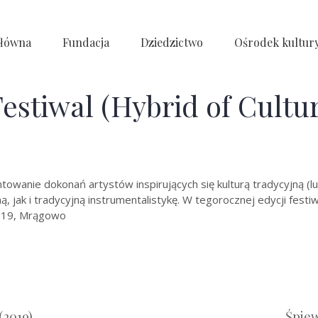
główna
Fundacja
Dziedzictwo
Ośrodek kultur
estiwal (Hybrid of Cultur
towanie dokonań artystów inspirujących się kulturą tradycyjną (l
ak i tradycyjną instrumentalistykę. W tegorocznej edycji festiwal
 2019, Mrągowo
(2019)
Śpiew