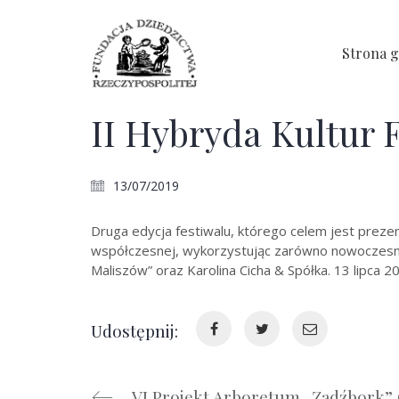
Strona 
II Hybryda Kultur F
13/07/2019
Druga edycja festiwalu, którego celem jest prezen
współczesnej, wykorzystując zarówno nowoczesną, j
Maliszów” oraz Karolina Cicha & Spółka. 13 lipca
Udostępnij:
VI Projekt Arboretum „Ządźbork” 