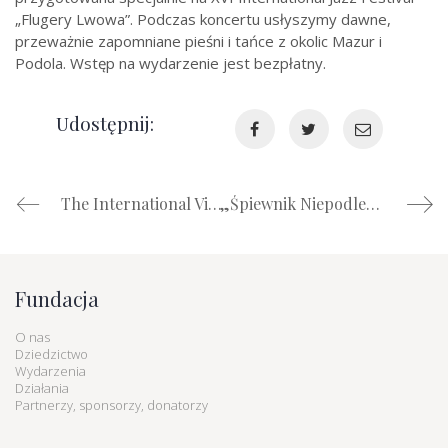
„Flugery Lwowa”. Podczas koncertu usłyszymy dawne,
przeważnie zapomniane pieśni i tańce z okolic Mazur i
Podola. Wstęp na wydarzenie jest bezpłatny.
Udostępnij:
The International Video Dance Festival of Burgundy
„Śpiewnik Niepodległości”- nowy projekt fundacji
Fundacja
O nas
Dziedzictwo
Wydarzenia
Działania
Partnerzy, sponsorzy, donatorzy