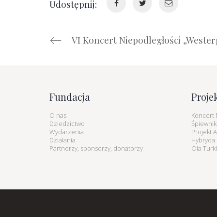
Udostępnij:
VI Koncert Niepodległości „Wester
Fundacja
Proje
O nas
Koncert 
Dziedzictwo
Śpiewnik
Wydarzenia
Projekt 
Działania
Hybryda K
Partnerzy, sponsorzy, donatorzy
Ola Turk