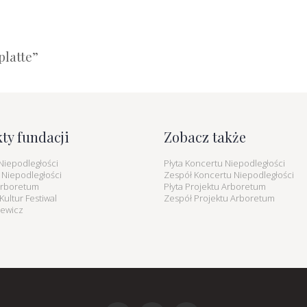
platte”
kty fundacji
Zobacz także
Niepodległości
Płyta Koncertu Niepodległości
 Niepodległości
Zespół Koncertu Niepodległości
Arboretum
Płyta Projektu Arboretum
ultur Festiwal
Zespół Projektu Arboretum
iewicz