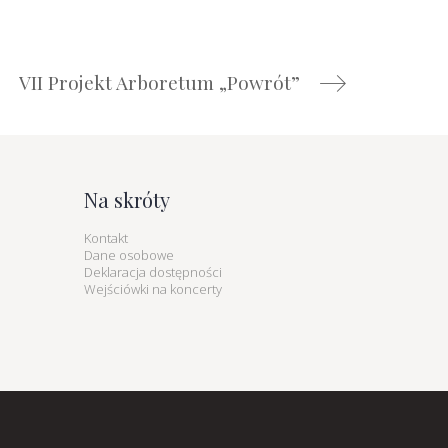
VII Projekt Arboretum „Powrót”
Na skróty
Kontakt
Dane osobowe
Deklaracja dostępności
Wejściówki na koncerty