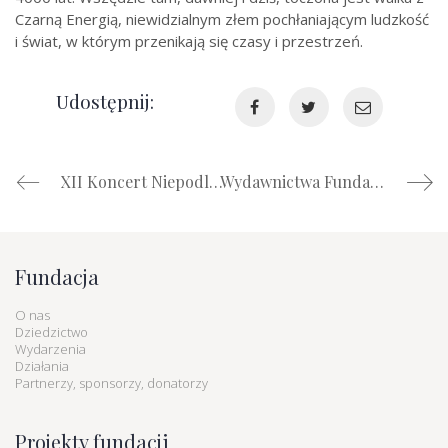
Czarną Energią, niewidzialnym złem pochłaniającym ludzkość
i świat, w którym przenikają się czasy i przestrzeń.
Udostępnij:
XII Koncert Niepodległości „Dominium Maris”
Wydawnictwa Fundacji Dziedzictwa Rzeczypospolitej dla Polaków na Litwie i Łotwie
Fundacja
O nas
Dziedzictwo
Wydarzenia
Działania
Partnerzy, sponsorzy, donatorzy
Projekty fundacji