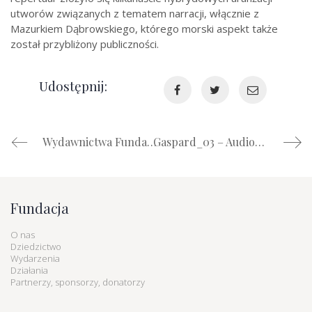
utworów związanych z tematem narracji, włącznie z
Mazurkiem Dąbrowskiego, którego morski aspekt także
został przybliżony publiczności.
Udostępnij:
Wydawnictwa Fundacji Dziedzictwa Rzeczypospolitej dla Polaków na Ukrainie
Gaspard_03 – Audiobook fantasy w formule wideo
Fundacja
O nas
Dziedzictwo
Wydarzenia
Działania
Partnerzy, sponsorzy, donatorzy